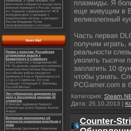
плазмиды. Я бол
наемников, а также объявил, что
фактически собирается осуществить
военный переворот в России, назвав
еще живущим в Во
его "маршем справедливости".ФСБ
возбудила дело о призывах к
великолепный кус
вооруженному мятежу, а президент
России Владимир Путин
проинформирован о ситуации.
Часть первая DLC
News Mail
получим играть, 
реальности слез
Прямо к воротам: Российские
штурмовики вышли к
уволить тысячи 
Краматорску и Славянску
Стало известно о продвижении ВС
РФ. По данным украинского военного
заплатить 10 фун
аналитика Константина Машовца,
российские войска находятся
чтобы узнать. Сл
примерно в 8 км от Краматорска и в
12 км от Славянска. Об этом
PCGamer.com в 
сообщает «Операция Z: Военкоры
Русской Весны».
Экс-губернатора задержали по
Категория:
Steam N
делу о бесследной пропаже 43
студентов
Дата:
25.10.2013
|
К
В Мексике задержали бывшего
губернатора штата Герреро Анхеля
Агирре.
Counter-St
Ветеринар предупредил об
опасности кормления воробьев у
дома
Обновлени
Ветеринар Цыпленков: Кормление