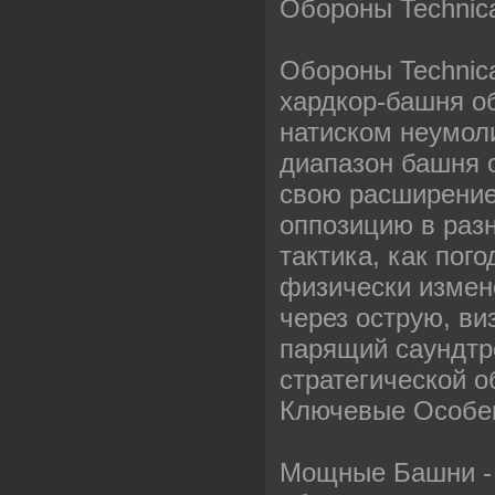
Обороны Technica
Обороны Technic
хардкор-башня об
натиском неумол
диапазон башня 
свою расширение
оппозицию в разн
тактика, как пого
физически измен
через острую, в
парящий саундтре
стратегической 
Ключевые Особе
Мощные Башни - 