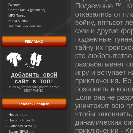
Подземные ™. Kny
Галерея
Состав Клана [gather.cs]-
отказались от пл
MP3 Плеер
войну, пятьсот л
Наша Кнопка
Топ лучшиых пользов...
феи и другие фо
подземные туннел
РЕКЛАМКО
тайну их происх
это любопытство 
разрабатывает с
игру и вступает 
Добавить свой
приключения. Ее
сайт в ТОП!
позвонить в коло
И он будет рекламироваться тут
БЕСПЛАТНО!
Если она не разр
уничтожит всю п
Категории раздела
чтобы закончить,
Новости
[39]
динамических си
Новости Игры
[10]
Gather.cs NEWS
[6]
приключении - K
Steam NEWS
[79]