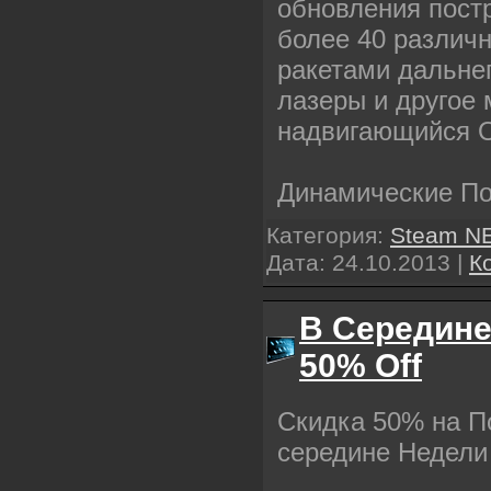
обновления пост
более 40 различ
ракетами дальнег
лазеры и другое
надвигающийся О
Динамические По
Категория:
Steam N
Дата:
24.10.2013
|
К
В Середине
50% Off
Скидка 50% на П
середине Недели