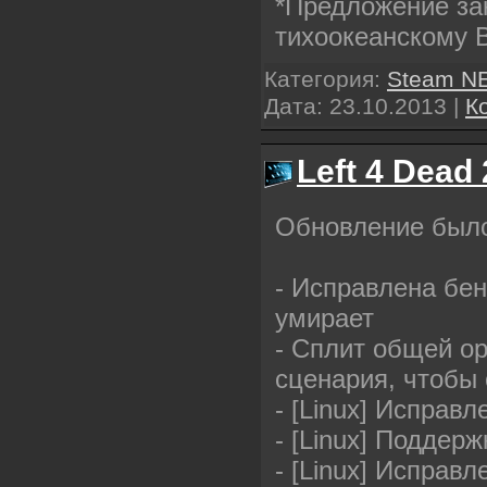
*Предложение зак
тихоокеанскому 
Категория:
Steam N
Дата:
23.10.2013
|
К
Left 4 Dead
Обновление было 
- Исправлена бен
умирает
- Сплит общей ор
сценария, чтобы
- [Linux] Исправ
- [Linux] Поддер
- [Linux] Испра