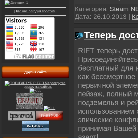
Девушек: 1
Категория:
Steam N
[
Кто нас сегодня посетил
]
Дата:
26.10.2013
|
К
Теперь дос
RIFT теперь дост
Присоединяйтесь
бесплатный для 
Друзья сайта
как бессмертное 
первичной элеме
пейзаж, полный 
подземелья и рей
использованием 
эпические конфли
принимая Вашей 
азарт!