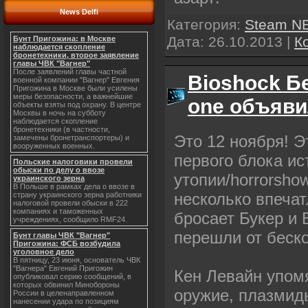
News Delfi
Категория:
Steam N
Дата:
26.10.2013
|
К
Бунт Пригожина: в Москве
наблюдается скопление
бронетехники, второе заявление
главы ЧВК "Вагнер"
После заявлений главы частной
Bioshock Бе
военной компании "Вагнер" Евгения
Пригожина в Москве были усилены
меры безопасности, а важнейшие
one объяви
объекты взяты под охрану. В центре
Москвы в ночь на субботу
наблюдается скопление
бронетехники (в частности,
Это 12 ноября! Э
замечены бронетранспортеры) и
вооруженных военных.
первого блока ис
Польские налоговики провели
обыски по делу о ввозе
утопии/horrorsho
украинского зерна
В Польше в рамках дела о ввозе в
несколько впечат
страну украинского зерна работники
налоговой провели обыски в 222
компаниях и таможенных
бросает Букер и 
учреждениях, сообщило RMF24.
перешли от беско
Бунт главы ЧВК "Вагнер"
Пригожина: ФСБ возбудила
уголовное дело
В пятницу, 23 июня, основатель ЧВК
"Вагнера" Евгений Пригожин
Кен Левайн упомя
опубликовал серию сообщений, в
которых обвинил Минобороны
оружие, плазмиды
России в целенаправленном
нанесении удара по позициям