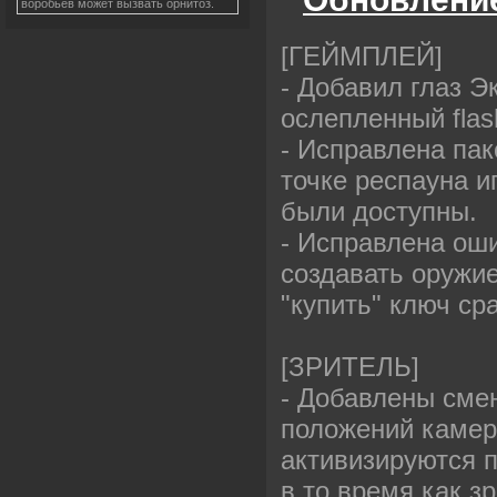
воробьев может вызвать орнитоз.
[ГЕЙМПЛЕЙ]
- Добавил глаз Э
ослепленный flas
- Исправлена па
точке респауна и
были доступны.
- Исправлена оши
создавать оружие
"купить" ключ ср
[ЗРИТЕЛЬ]
- Добавлены сме
положений камер
активизируются 
в то время как зр