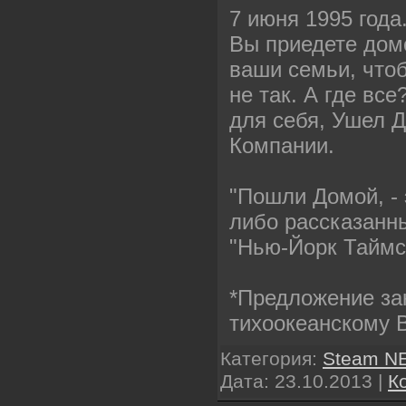
7 июня 1995 года
Вы приедете домо
ваши семьи, чтоб
не так. А где вс
для себя, Ушел До
Компании.
"Пошли Домой, - 
либо рассказанны
"Нью-Йорк Таймс
*Предложение зак
тихоокеанскому 
Категория:
Steam N
Дата:
23.10.2013
|
К