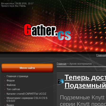
Воскресенье, 09.08.2026, 10:17
Приветствую Вас
Гость
Главна
Главная
»
Архив материалов
Меню сайта
Теперь дост
Главная страница
Форум
Подземный
Файлов
Топ сайтов
Каталог статей СКРИПТЫ UCOZ
Подземные Knytt 
Мониторинг серверов CS1.6 CS:S
CS:GO
серии Knytt продо
Видео