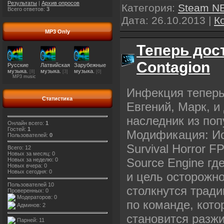
Результаты
|
Архив опросов
Категория:
Steam N
Всего ответов:
3
Дата:
26.10.2013
|
К
MP3 Only
Теперь дос
Contagion
Русские
Латвийская
Зарубежные
музыка.
музыка.
музыка.
[8]
[3]
[0]
MP3 music
Инфекция теперь
Статистика
Евгений, Марк, 
наследник из поп
Онлайн всего:
1
Гостей:
1
Модификация: Ис
Пользователей:
0
Survival Horror
Всего: 12
Новых за месяц: 0
Source Engine гд
Новых за неделю: 0
Новых вчера: 0
Новых сегодня: 0
и цель осторожно
Пользователей 10
столкнутся трад
Проверенных: 0
Модераторов: 0
по команде, кото
Админов: 2
становится разж
Парней: 11