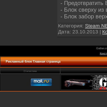
- Предотвратить
- Блок сверху из
- Блок забор ве
Категория:
Steam N
Дата:
23.10.2013
|
К
Gather.c
Конст
Рекламный блок Главная страница
Статистика