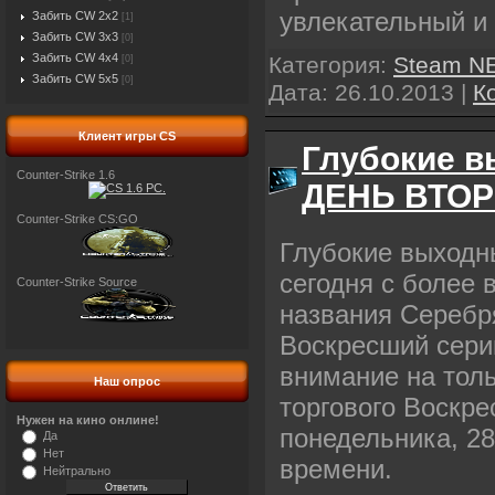
увлекательный и
Забить CW 2x2
[1]
Забить CW 3x3
[0]
Забить CW 4x4
Категория:
Steam N
[0]
Забить CW 5x5
[0]
Дата:
26.10.2013
|
К
Клиент игры CS
Глубокие в
Counter-Strike 1.6
ДЕНЬ ВТО
Counter-Strike CS:GO
Глубокие выходн
сегодня с более
Counter-Strike Source
названия Серебря
Воскресший серии
внимание на тол
Наш опрос
торгового Воскрес
Нужен на кино онлине!
понедельника, 28
Да
Нет
времени.
Нейтрально