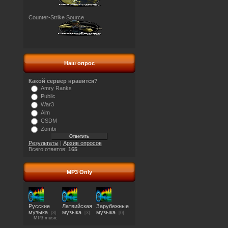
Counter-Strike Source
Наш опрос
Какой сервер нравится?
Amry Ranks
Public
War3
Aim
CSDM
Zombi
Результаты
|
Архив опросов
Всего ответов:
165
MP3 Only
Русские
Латвийская
Зарубежные
музыка.
музыка.
музыка.
[8]
[3]
[0]
MP3 music