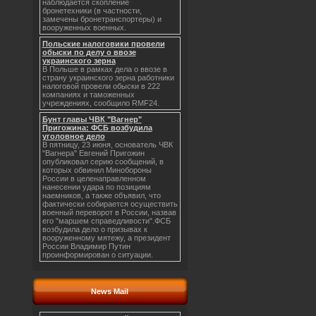
наблюдается скопление
бронетехники (в частности,
замечены бронетранспортеры) и
вооруженных военных.
Польские налоговики провели
обыски по делу о ввозе
украинского зерна
В Польше в рамках дела о ввозе в
страну украинского зерна работники
налоговой провели обыски в 222
компаниях и таможенных
учреждениях, сообщило RMF24.
Бунт главы ЧВК "Вагнер"
Пригожина: ФСБ возбудила
уголовное дело
В пятницу, 23 июня, основатель ЧВК
"Вагнера" Евгений Пригожин
опубликовал серию сообщений, в
которых обвинил Минобороны
России в целенаправленном
нанесении удара по позициям
наемников, а также объявил, что
фактически собирается осуществить
военный переворот в России, назвав
его "маршем справедливости".ФСБ
возбудила дело о призывах к
вооруженному мятежу, а президент
России Владимир Путин
проинформирован о ситуации.
News Mail