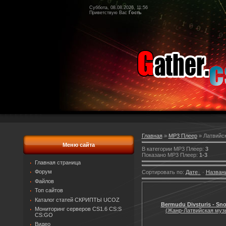
Суббота, 08.08.2026, 11:56
Приветствую Вас
Гость
Главная
»
MP3 Плеер
» Латвийск
Меню сайта
В категории MP3 Плеер
:
3
Показано MP3 Плеер
:
1-3
Главная страница
Форум
Сортировать по
:
Дате
·
Назван
Файлов
Топ сайтов
Каталог статей СКРИПТЫ UCOZ
Bermudu Divsturis - Sno
Мониторинг серверов CS1.6 CS:S
(Жанр-Латвийская муз
CS:GO
Видео