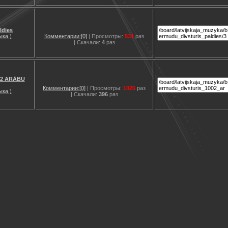
ldies
ыка.)
Комментарии:[0]
| Просмотры:
531
раз
| Скачали:
4
раз
02 ARĀBU
Комментарии:[0]
| Просмотры:
1025
раз
ыка.)
| Скачали:
396
раз