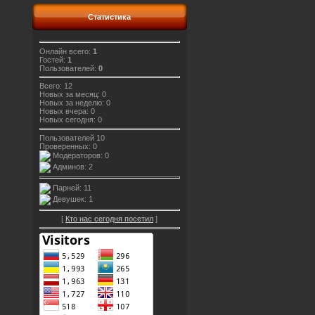
Статистика
Онлайн всего:
1
Гостей:
1
Пользователей:
0
Всего: 12
Новых за месяц: 0
Новых за неделю: 0
Новых вчера: 0
Новых сегодня: 0
Пользователей 10
Проверенных: 0
Модераторов: 0
Админов: 2
Парней: 11
Девушек: 1
[
Кто нас сегодня посетил
]