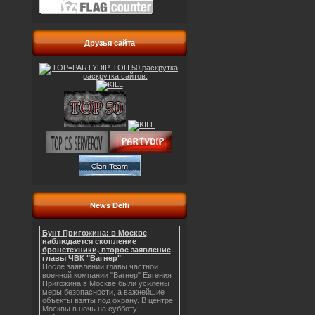
Друзья сайта
News Delfi
Бунт Пригожина: в Москве
наблюдается скопление
бронетехники, второе заявление
главы ЧВК "Вагнер"
После заявлений главы частной
военной компании "Вагнер" Евгения
Пригожина в Москве были усилены
меры безопасности, а важнейшие
объекты взяты под охрану. В центре
Москвы в ночь на субботу