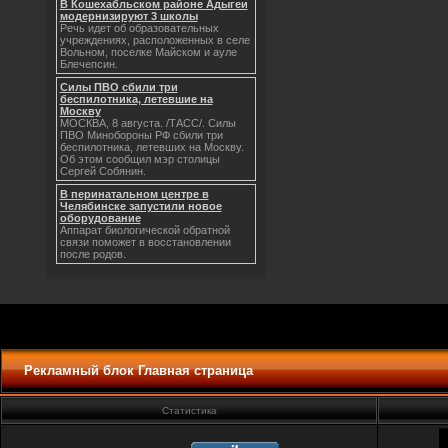
В Кошехабльском районе Адыгеи
модернизируют 3 школы
Речь идет об образовательных
учреждениях, расположенных в селе
Вольном, поселке Майском и ауле
Блечепсин.
Силы ПВО сбили три
беспилотника, летевшие на
Москву
МОСКВА, 8 августа. /ТАСС/. Силы
ПВО Минобороны РФ сбили три
беспилотника, летевших на Москву.
Об этом сообщил мэр столицы
Сергей Собянин.
В перинатальном центре в
Челябинске запустили новое
оборудование
Аппарат биологической обратной
связи поможет в восстановлении
после родов.
Рекламный блок Главная страница
Статистика