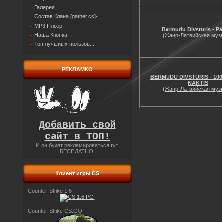
Галерея
Состав Клана [gather.cs]-
MP3 Плеер
Bermudu Divsturis - Pa
Наша Кнопка
(Жанр-Латвийская муз
Топ лучшиых пользов...
РЕКЛАМКО
BERMUDU DIVSTŪRIS - 10
NAKTIS
(Жанр-Латвийская муз
Добавить свой
сайт в ТОП!
И он будет рекламироваться тут
БЕСПЛАТНО!
Клиент игры CS
Counter-Strike 1.6
Counter-Strike CS:GO