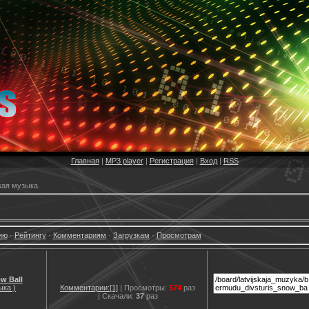
Главная
|
MP3 player
|
Регистрация
|
Вход
|
RSS
ая музыка.
ию
·
Рейтингу
·
Комментариям
·
Загрузкам
·
Просмотрам
w Ball
ыка.)
Комментарии:[1]
| Просмотры:
574
раз
| Скачали:
37
раз