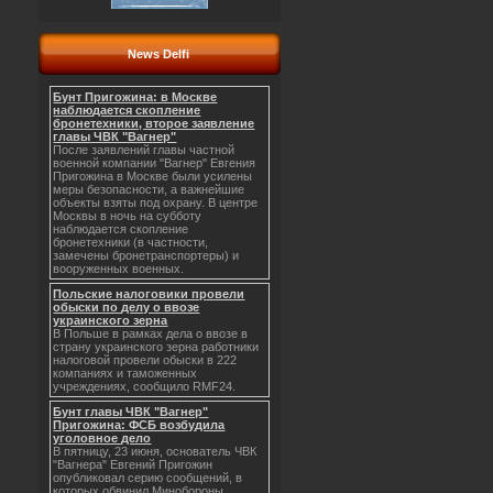
News Delfi
Бунт Пригожина: в Москве
наблюдается скопление
бронетехники, второе заявление
главы ЧВК "Вагнер"
После заявлений главы частной
военной компании "Вагнер" Евгения
Пригожина в Москве были усилены
меры безопасности, а важнейшие
объекты взяты под охрану. В центре
Москвы в ночь на субботу
наблюдается скопление
бронетехники (в частности,
замечены бронетранспортеры) и
вооруженных военных.
Польские налоговики провели
обыски по делу о ввозе
украинского зерна
В Польше в рамках дела о ввозе в
страну украинского зерна работники
налоговой провели обыски в 222
компаниях и таможенных
учреждениях, сообщило RMF24.
Бунт главы ЧВК "Вагнер"
Пригожина: ФСБ возбудила
уголовное дело
В пятницу, 23 июня, основатель ЧВК
"Вагнера" Евгений Пригожин
опубликовал серию сообщений, в
которых обвинил Минобороны