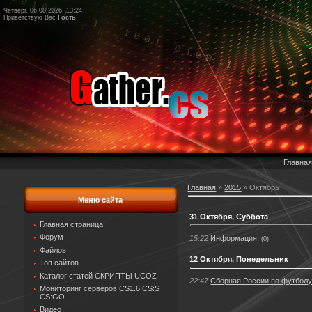
Четверг, 06.08.2026, 13:24
Приветствую Вас
Гость
Главна
Главная
»
2015
»
Октябрь
Меню сайта
31 Октября, Суббота
Главная страница
Форум
15:22
Информация!
(0)
Файлов
12 Октября, Понедельник
Топ сайтов
Каталог статей СКРИПТЫ UCOZ
22:47
Сборная России по футболу
Мониторинг серверов CS1.6 CS:S
CS:GO
Видео