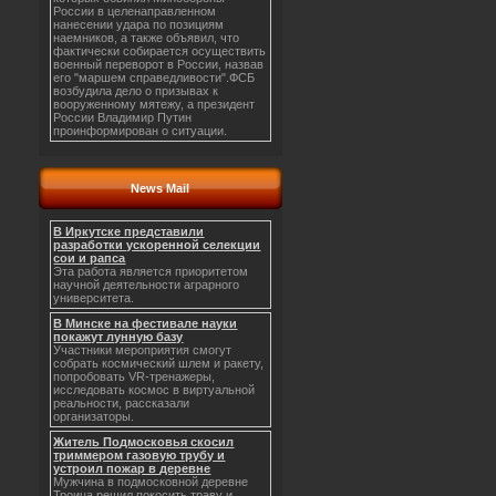
России в целенаправленном
нанесении удара по позициям
наемников, а также объявил, что
фактически собирается осуществить
военный переворот в России, назвав
его "маршем справедливости".ФСБ
возбудила дело о призывах к
вооруженному мятежу, а президент
России Владимир Путин
проинформирован о ситуации.
News Mail
В Иркутске представили
разработки ускоренной селекции
сои и рапса
Эта работа является приоритетом
научной деятельности аграрного
университета.
В Минске на фестивале науки
покажут лунную базу
Участники мероприятия смогут
собрать космический шлем и ракету,
попробовать VR-тренажеры,
исследовать космос в виртуальной
реальности, рассказали
организаторы.
Житель Подмосковья скосил
триммером газовую трубу и
устроил пожар в деревне
Мужчина в подмосковной деревне
Троица решил покосить траву и