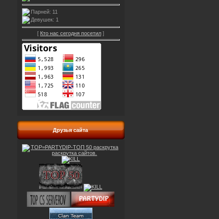
Парней: 11
Девушек: 1
[
Кто нас сегодня посетил
]
Друзья сайта