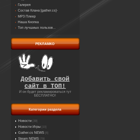
Галерея
Состав Клана [gather.cs]-
MP3 Плеер
Наша Кнопка
Топ лучшиых пользов...
РЕКЛАМКО
Добавить свой
сайт в ТОП!
И он будет рекламироваться тут
БЕСПЛАТНО!
Категории раздела
Новости
[39]
Новости Игры
[10]
Gather.cs NEWS
[6]
Steam NEWS
[79]