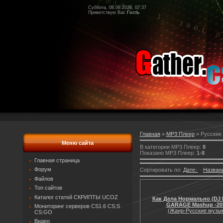
Суббота, 08.08.2026, 07:37
Приветствую Вас
Гость
Главная
»
MP3 Плеер
» Русские
Меню сайта
В категории MP3 Плеер
:
8
Показано MP3 Плеер
:
1-8
Главная страница
Форум
Сортировать по
:
Дате
·
Назван
Файлов
Топ сайтов
Каталог статей СКРИПТЫ UCOZ
Как Дела Нормально (DJ 
GARAGE Mashup -201
Мониторинг серверов CS1.6 CS:S
(Жанр-Русские музык
CS:GO
Видео