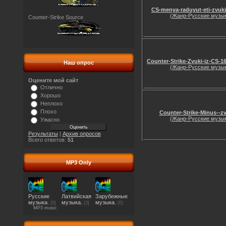
CS-menya-raduyut-eti-zvuk
(Жанр-Русские музык
Counter-Strike Source
Counter-Strike-Zvuki-iz-CS-1
Наш опрос
(Жанр-Русские музык
Оцените мой сайт
Отлично
Хорошо
Неплохо
Плохо
Counter-Strike-Minus--z
(Жанр-Русские музык
Ужасно
Результаты
|
Архив опросов
Всего ответов:
51
MP3 Only
Русские
Латвийская
Зарубежные
музыка.
музыка.
музыка.
[8]
[3]
[0]
MP3 music