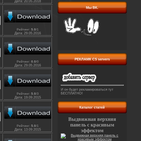
Дата:
20.05.2018
Мы ВК.
Рейтинг
:
5.0
/
1
Дата:
29.05.2016
РЕКЛАМК CS servers
Рейтинг
:
0.0
/
0
Дата:
29.05.2016
И он будет рекламироваться тут
БЕСПЛАТНО!
Рейтинг
:
5.0
/
3
Дата:
19.09.2015
Каталог статей
Выдвижная верхняя
панель с красивым
Рейтинг
:
5.0
/
1
Дата:
13.09.2015
эффектом