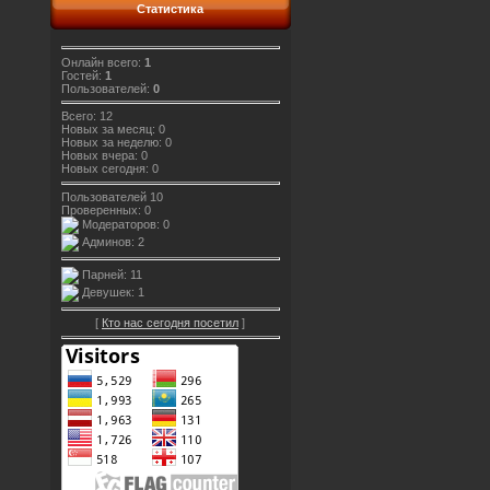
Статистика
Онлайн всего:
1
Гостей:
1
Пользователей:
0
Всего: 12
Новых за месяц: 0
Новых за неделю: 0
Новых вчера: 0
Новых сегодня: 0
Пользователей 10
Проверенных: 0
Модераторов: 0
Админов: 2
Парней: 11
Девушек: 1
[
Кто нас сегодня посетил
]