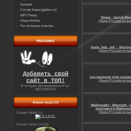
Галерея
Состав Клана [gather.cs]-
MP3 Плеер
Нюша – Целуй Мен
Наша Кнопка
(Жанр-Русские музык
Топ лучшиых пользов...
РЕКЛАМКО
basta_feat._tati_-_khoch
(Жанр-Русские музык
Добавить свой
psy-gangnam style russian
сайт в ТОП!
(Жанр-Русские музык
И он будет рекламироваться тут
БЕСПЛАТНО!
Клиент игры CS
Майнкрафт - Minecraft -
поиграю я в Майнкра
(Жанр-Русские музык
Counter-Strike 1.6
Counter-Strike CS:GO