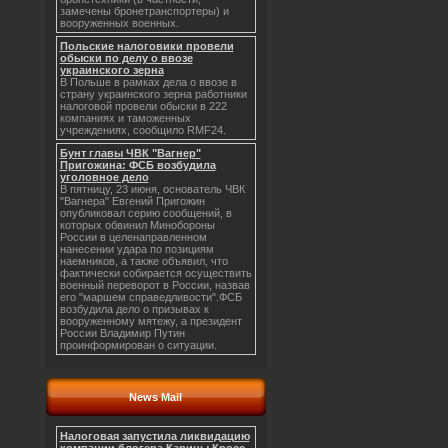
замечены бронетранспортеры) и
вооруженных военных.
Польские налоговики провели
обыски по делу о ввозе
украинского зерна
В Польше в рамках дела о ввозе в
страну украинского зерна работники
налоговой провели обыски в 222
компаниях и таможенных
учреждениях, сообщило RMF24.
Бунт главы ЧВК "Вагнер"
Пригожина: ФСБ возбудила
уголовное дело
В пятницу, 23 июня, основатель ЧВК
"Вагнера" Евгений Пригожин
опубликовал серию сообщений, в
которых обвинил Минобороны
России в целенаправленном
нанесении удара по позициям
наемников, а также объявил, что
фактически собирается осуществить
военный переворот в России, назвав
его "маршем справедливости".ФСБ
возбудила дело о призывах к
вооруженному мятежу, а президент
России Владимир Путин
проинформирован о ситуации.
News Mail
Налоговая запустила ликвидацию