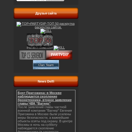
Друзья сайта
News Delfi
Бунт Пригожина: в Москве
наблюдается скопление
бронетехники, второе заявление
главы ЧВК "Вагнер"
После заявлений главы частной
военной компании "Вагнер" Евгения
Пригожина в Москве были усилены
меры безопасности, а важнейшие
объекты взяты под охрану. В центре
Москвы в ночь на субботу
наблюдается скопление
бронетехники (в частности,