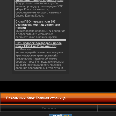
компании блогера Карины Кросс
Федеральная налоговая служба
начала процедуру ликвидации ООО
«Кара Кросс косметикс»,
соучредителем которого является
блогер Карина Кросс.
Силы ПВО перехватили 397
беспилотников над регионами
России
Министерство обороны РФ сообщило
о перехвате 397 украинских
беспилотников в ночное время.
Пять человек пострадали после
атаки БПЛА на Ильский НПЗ
На Ильском
нефтеперерабатывающем заводе в
Краснодарском крае произошёл
пожар после падения обломков
беспилотника. По предварительным
данным, пострадали пять человек,
сообщил оперативный штаб Кубани.
Рекламный блок Главная страница
Статистика