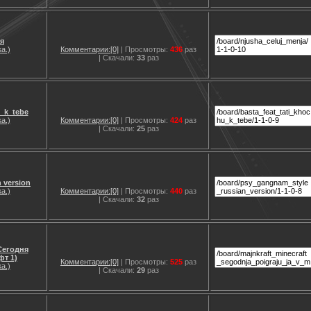
я
а.)
Комментарии:[0]
| Просмотры:
436
раз
| Скачали:
33
раз
u_k_tebe
а.)
Комментарии:[0]
| Просмотры:
424
раз
| Скачали:
25
раз
 version
а.)
Комментарии:[0]
| Просмотры:
440
раз
| Скачали:
32
раз
 Сегодня
фт 1)
Комментарии:[0]
| Просмотры:
525
раз
а.)
| Скачали:
29
раз