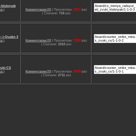
i-klubnyak
а.)
Комментарии:[0]
| Просмотры:
2027
раз
| Скачали:
719
раз
6--i-Quake-3
а.)
Комментарии:[0]
| Просмотры:
3300
раз
| Скачали:
1510
раз
vuki-CS
а.)
Комментарии:[0]
| Просмотры:
3479
раз
| Скачали:
2711
раз