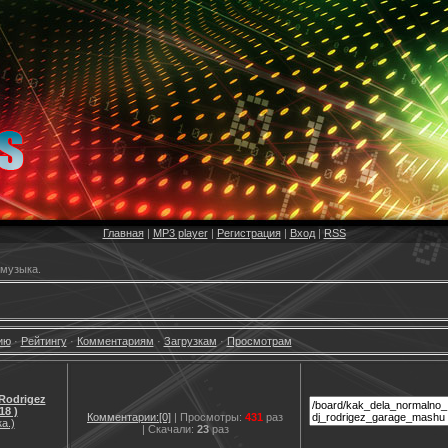
Главная
|
MP3 player
|
Регистрация
|
Вход
|
RSS
 музыка.
ию
·
Рейтингу
·
Комментариям
·
Загрузкам
·
Просмотрам
Rodrigez
8 )
Комментарии:[0]
| Просмотры:
431
раз
а.)
| Скачали:
23
раз