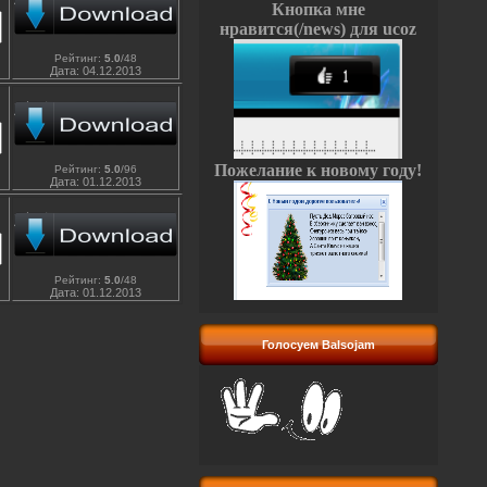
Кнопка мне
нравится(/news) для ucoz
Рейтинг
:
5.0
/
48
Дата:
04.12.2013
Пожелание к новому году!
Рейтинг
:
5.0
/
96
Дата:
01.12.2013
Рейтинг
:
5.0
/
48
Дата:
01.12.2013
Голосуем Balsojam